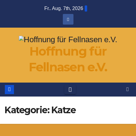
Zum
Fr.. Aug. 7th, 2026
Inhalt
springen
Hoffnung für
Fellnasen e.V.
Kategorie:
Katze