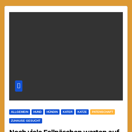
ALLGEMEIN
HUND
HÜNDIN
KATER
KATZE
PATENSCHAFT
ZUHAUSE GESUCHT