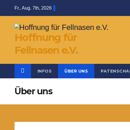
Zum
Fr.. Aug. 7th, 2026
Inhalt
springen
Hoffnung für
Fellnasen e.V.
INFOS
ÜBER UNS
PATENSCHA
Über uns