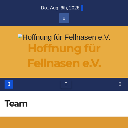
Zum
Do.. Aug. 6th, 2026
Inhalt
springen
Hoffnung für
Fellnasen e.V.
Team