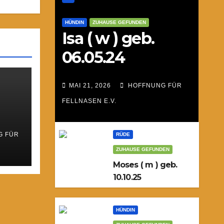
HÜNDIN
ZUHAUSE GEFUNDEN
Isa ( w ) geb.
06.05.24
MAI 21, 2026
HOFFNUNG FÜR
FELLNASEN E.V.
G FÜR
RÜDE
ZUHAUSE GEFUNDEN
Moses ( m ) geb.
10.10.25
HÜNDIN