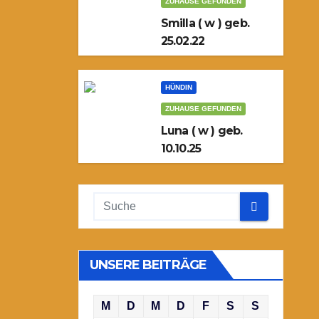
ZUHAUSE GEFUNDEN
Smilla ( w ) geb.
25.02.22
HÜNDIN
ZUHAUSE GEFUNDEN
Luna ( w ) geb.
10.10.25
UNSERE BEITRÄGE
M
D
M
D
F
S
S