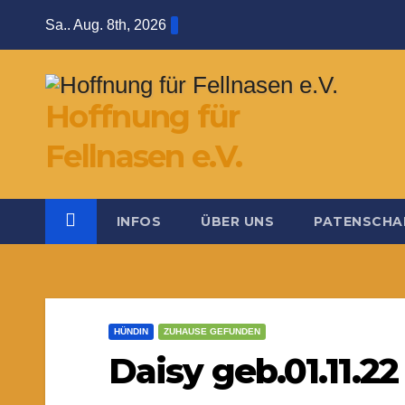
Zum
Sa.. Aug. 8th, 2026
Inhalt
springen
Hoffnung für
Fellnasen e.V.
INFOS
ÜBER UNS
PATENSCHA
HÜNDIN
ZUHAUSE GEFUNDEN
Daisy geb.01.11.22