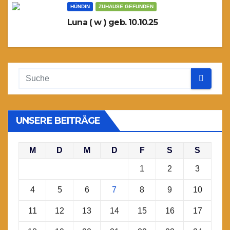
HÜNDIN
ZUHAUSE GEFUNDEN
Luna ( w ) geb. 10.10.25
UNSERE BEITRÄGE
M
D
M
D
F
S
S
1
2
3
4
5
6
7
8
9
10
11
12
13
14
15
16
17