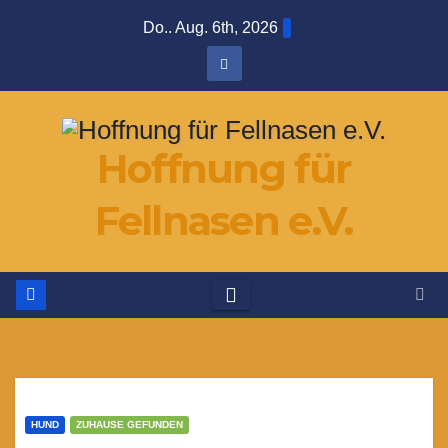
Zum
Do.. Aug. 6th, 2026
Inhalt
springen
Hoffnung für
Fellnasen e.V.
HUND
ZUHAUSE GEFUNDEN