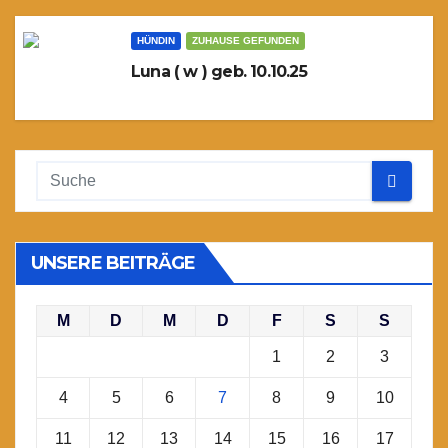
HÜNDIN
ZUHAUSE GEFUNDEN
Luna ( w ) geb. 10.10.25
UNSERE BEITRÄGE
M
D
M
D
F
S
S
1
2
3
4
5
6
7
8
9
10
11
12
13
14
15
16
17