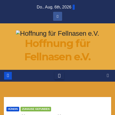
Zum
Do.. Aug. 6th, 2026
Inhalt
springen
Hoffnung für
Fellnasen e.V.
HÜNDIN
ZUHAUSE GEFUNDEN