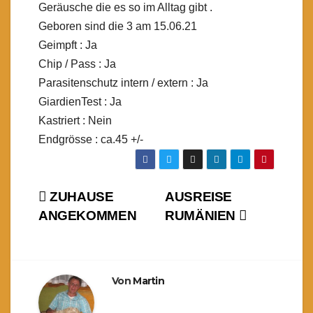
Geräusche die es so im Alltag gibt .
Geboren sind die 3 am 15.06.21
Geimpft : Ja
Chip / Pass : Ja
Parasitenschutz intern / extern : Ja
GiardienTest : Ja
Kastriert : Nein
Endgrösse : ca.45 +/-
Beitragsnavigation
ZUHAUSE
AUSREISE
ANGEKOMMEN
RUMÄNIEN
Von
Martin